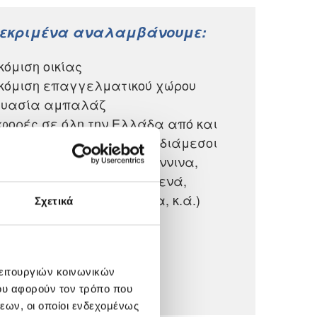
κεκριμένα αναλαμβάνουμε:
όμιση οικίας
κόμιση επαγγελματικού χώρου
ευασία αμπαλάζ
ορές σε όλη την Ελλάδα από και
Αθήνα - Θεσσαλονίκη - Ενδιάμεσοι
ισμοί (Αγρίνιο, Άρτα, Ιωάννινα,
, Κόρινθος, Σέρρες, Γρεβενά,
η, Βέροια, Λαμία, Λάρισα, κ.ά.)
Σχετικά
λειτουργιών κοινωνικών
ου αφορούν τον τρόπο που
εων, οι οποίοι ενδεχομένως