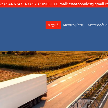
ν.: 6944 674754 / 6978 109081 / E-mail:
tsantopoulos@gmail.
Αρχική
Μετακομίσεις
Μεταφορές Α