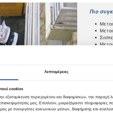
Πιο συγ
Μετακ
Μετα
Συσκ
Μεταφ
προς 
προορ
Πάτρα
Κοζάν
Λεπτομέρειες
οιεί cookies
την εξατομίκευση περιεχομένου και διαφημίσεων, την παροχή 
 επισκεψιμότητάς μας. Επιπλέον, μοιραζόμαστε πληροφορίες π
ό μας με συνεργάτες κοινωνικών μέσων, διαφήμισης και αναλύσ